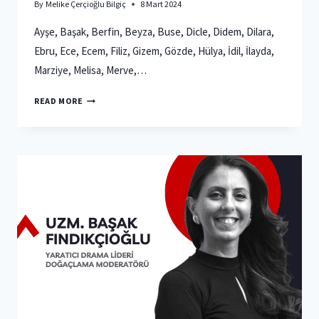
By
Melike Çerçioğlu Bilgiç
8 Mart 2024
Ayşe, Başak, Berfin, Beyza, Buse, Dicle, Didem, Dilara,
Ebru, Ece, Ecem, Filiz, Gizem, Gözde, Hülya, İdil, İlayda,
Marziye, Melisa, Merve,…
HANEMIZIN
READ MORE
KADINLARI
–
8
MART
MESAJI