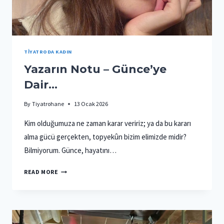
TIYATRODA KADIN
Yazarın Notu – Günce’ye
Dair…
By
Tiyatrohane
13 Ocak 2026
Kim olduğumuza ne zaman karar veririz; ya da bu kararı
alma gücü gerçekten, topyekûn bizim elimizde midir?
Bilmiyorum. Günce, hayatını…
YAZARIN
READ MORE
NOTU
–
GÜNCE’YE
DAIR…