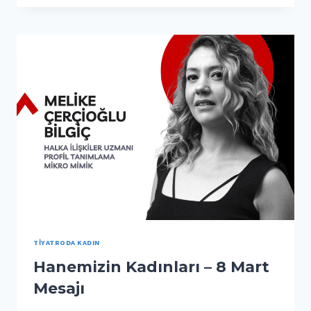
–
8
MART
MESAJI
TIYATRODA KADIN
Hanemizin Kadınları – 8 Mart
Mesajı