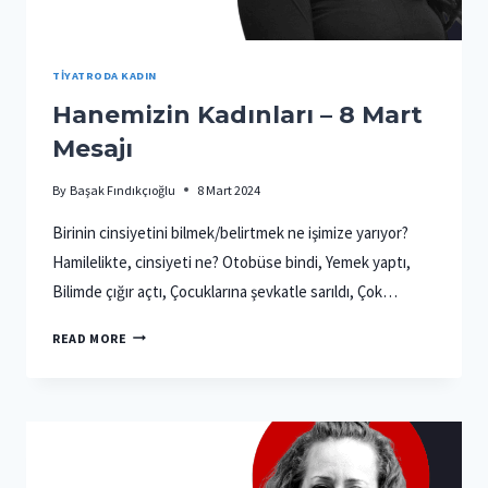
TIYATRODA KADIN
Hanemizin Kadınları – 8 Mart
Mesajı
By
Başak Fındıkçıoğlu
8 Mart 2024
Birinin cinsiyetini bilmek/belirtmek ne işimize yarıyor?
Hamilelikte, cinsiyeti ne? Otobüse bindi, Yemek yaptı,
Bilimde çığır açtı, Çocuklarına şevkatle sarıldı, Çok…
HANEMIZIN
READ MORE
KADINLARI
–
8
MART
MESAJI