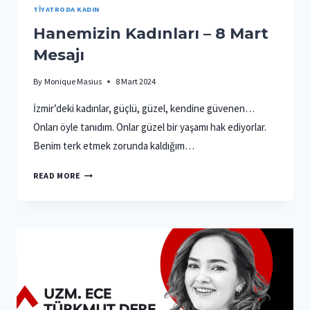
TIYATRODA KADIN
Hanemizin Kadınları – 8 Mart
Mesajı
By
Monique Masius
8 Mart 2024
İzmir’deki kadınlar, güçlü, güzel, kendine güvenen…
Onları öyle tanıdım. Onlar güzel bir yaşamı hak ediyorlar.
Benim terk etmek zorunda kaldığım…
HANEMIZIN
READ MORE
KADINLARI
–
8
MART
MESAJI