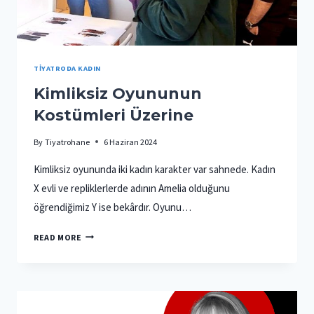
TIYATRODA KADIN
Kimliksiz Oyununun
Kostümleri Üzerine
By
Tiyatrohane
6 Haziran 2024
Kimliksiz oyununda iki kadın karakter var sahnede. Kadın
X evli ve repliklerlerde adının Amelia olduğunu
öğrendiğimiz Y ise bekârdır. Oyunu…
KIMLIKSIZ
READ MORE
OYUNUNUN
KOSTÜMLERI
ÜZERINE