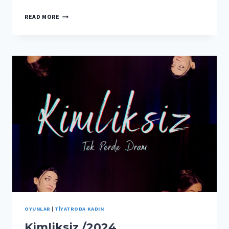
YAZARIN
READ MORE
NOTU
–
GACO’YA
DAIR…
OYUNLAR
|
TIYATRODA KADIN
Kimliksiz /2024