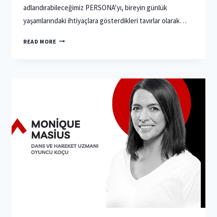
adlandırabileceğimiz PERSONA’yı, bireyin günlük
yaşamlarındaki ihtiyaçlara gösterdikleri tavırlar olarak…
HANEMIZIN
READ MORE
KADINLARI
–
8
MART
MESAJI