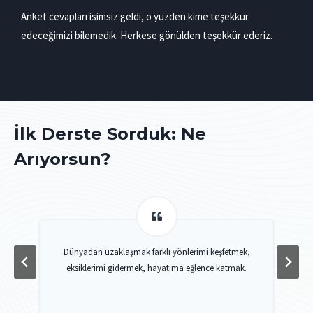
Anket cevapları isimsiz geldi, o yüzden kime teşekkür
edeceğimizi bilemedik. Herkese gönülden teşekkür ederiz.
İlk Derste Sorduk: Ne
Arıyorsun?
mi
Dünyadan uzaklaşmak farklı yönlerimi keşfetmek,
eksiklerimi gidermek, hayatıma eğlence katmak.
r