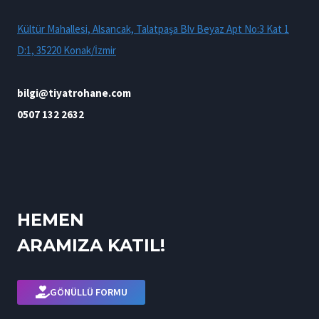
Kültür Mahallesi, Alsancak, Talatpaşa Blv Beyaz Apt No:3 Kat 1
D:1, 35220 Konak/İzmir
bilgi@tiyatrohane.com
0507 132 2632
HEMEN
ARAMIZA KATIL!
GÖNÜLLÜ FORMU