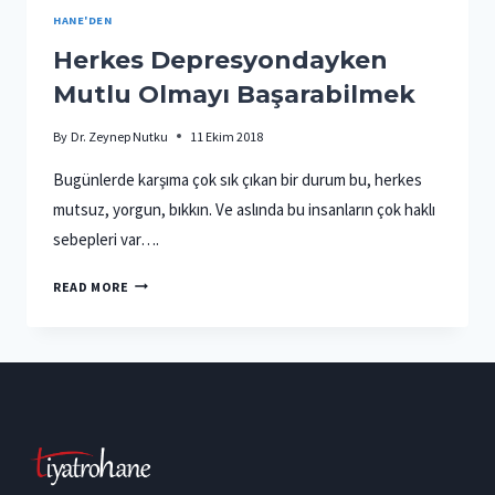
HANE'DEN
Herkes Depresyondayken
Mutlu Olmayı Başarabilmek
By
Dr. Zeynep Nutku
11 Ekim 2018
Bugünlerde karşıma çok sık çıkan bir durum bu, herkes
mutsuz, yorgun, bıkkın. Ve aslında bu insanların çok haklı
sebepleri var….
HERKES
READ MORE
DEPRESYONDAYKEN
MUTLU
OLMAYI
BAŞARABILMEK