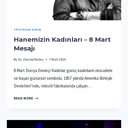
TIYATRODA KADIN
Hanemizin Kadınları – 8 Mart
Mesajı
By
Dr. Zeynep Nutku
7 Mart 2024
8 Mart Dünya Emekçi Kadınlar günü; kadınların mücadele
ve başarı gününün sembolü. 1857 yılında Amerika Birleşik
Devletleri’nde, tekstil fabrikasında çalışan…
HANEMIZIN
READ MORE
KADINLARI
–
8
MART
MESAJI