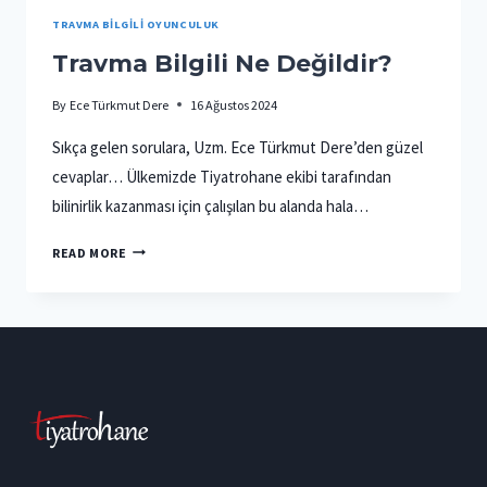
TRAVMA BILGILI OYUNCULUK
Travma Bilgili Ne Değildir?
By
Ece Türkmut Dere
16 Ağustos 2024
Sıkça gelen sorulara, Uzm. Ece Türkmut Dere’den güzel
cevaplar… Ülkemizde Tiyatrohane ekibi tarafından
bilinirlik kazanması için çalışılan bu alanda hala…
TRAVMA
READ MORE
BILGILI
NE
DEĞILDIR?