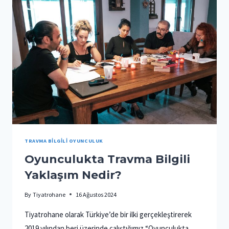
VE
ETIK
OYUNCULUK
EĞITIMI
TRAVMA BILGILI OYUNCULUK
Oyunculukta Travma Bilgili
Yaklaşım Nedir?
By
Tiyatrohane
16 Ağustos 2024
Tiyatrohane olarak Türkiye’de bir ilki gerçekleştirerek
2019 yılından beri üzerinde çalıştığımız “Oyunculukta