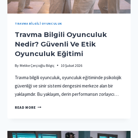
TRAVMA BILGILI OYUNCULUK
Travma Bilgili Oyunculuk
Nedir? Güvenli Ve Etik
Oyunculuk Eğitimi
By
Melike Çerçioğlu Bilgiç
10 Şubat 2026
Travma bilgili oyunculuk, oyunculuk eğitiminde psikolojik
güvenliği ve sinir sistemi dengesini merkeze alan bir
yaklaşımdır. Bu yaklaşım, derin performansın zorlayıcı…
TRAVMA
READ MORE
BILGILI
OYUNCULUK
NEDIR?
GÜVENLI