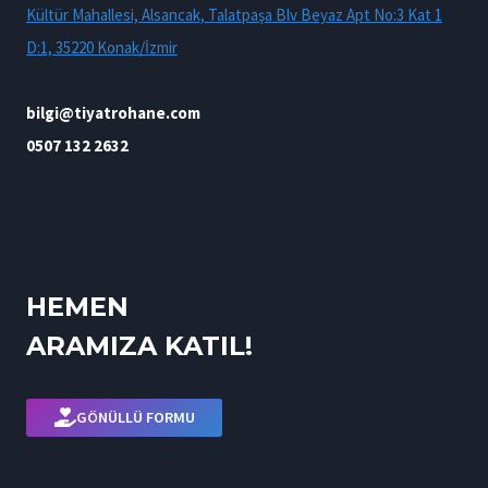
Kültür Mahallesi, Alsancak, Talatpaşa Blv Beyaz Apt No:3 Kat 1
D:1, 35220 Konak/İzmir
bilgi@tiyatrohane.com
0507 132 2632
HEMEN
ARAMIZA KATIL!
GÖNÜLLÜ FORMU