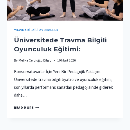
TRAVMA BILGILI OYUNCULUK
Üniversitede Travma Bilgili
Oyunculuk Eğitimi:
By
Melike Çerçioğlu Bilgiç
10 Mart 2026
Konservatuvarlar İçin Yeni Bir Pedagojik Yaklaşım
Üniversitede travma bilgili tiyatro ve oyunculuk eğitimi,
son yıllarda performans sanatları pedagojisinde giderek
daha…
ÜNIVERSITEDE
READ MORE
TRAVMA
BILGILI
OYUNCULUK