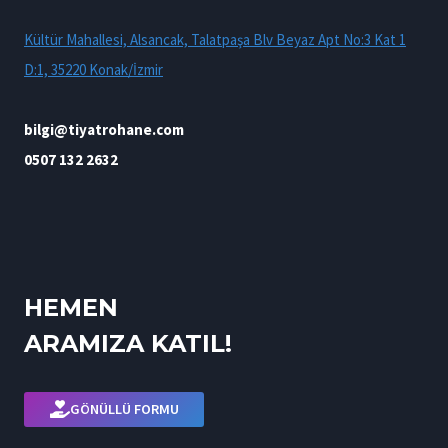
Kültür Mahallesi, Alsancak, Talatpaşa Blv Beyaz Apt No:3 Kat 1
D:1, 35220 Konak/İzmir
bilgi@tiyatrohane.com
0507 132 2632
HEMEN
ARAMIZA KATIL!
GÖNÜLLÜ FORMU