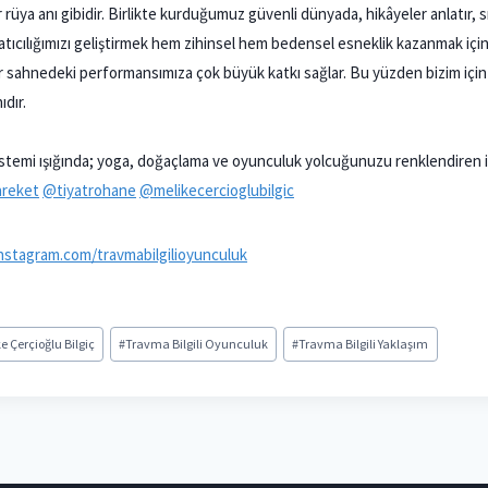
rüya anı gibidir. Birlikte kurduğumuz güvenli dünyada, hikâyeler anlatır, sını
 Yaratıcılığımızı geliştirmek hem zihinsel hem bedensel esneklik kazanmak iç
lar sahnedeki performansımıza çok büyük katkı sağlar. Bu yüzden bizim için o
ıdır.
 sistemi ışığında; yoga, doğaçlama ve oyunculuk yolcuğunuzu renklendiren i
areket
@tiyatrohane
@melikecercioglubilgic
nstagram.com/travmabilgilioyunculuk
e Çerçioğlu Bilgiç
#
Travma Bilgili Oyunculuk
#
Travma Bilgili Yaklaşım