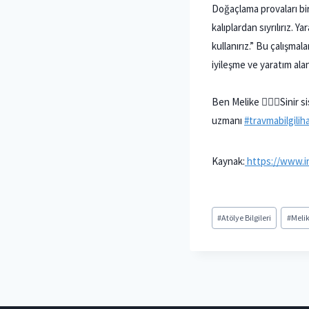
Doğaçlama provaları bir 
kalıplardan sıyrılırız.
kullanırız.” Bu çalışma
iyileşme ve yaratım alan
Ben Melike 🙋🏼‍♀️Sinir
uzmanı
#travmabilgilih
Kaynak:
https://www.i
Post
#
Atölye Bilgileri
#
Melik
Tags: