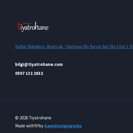
Kültür Mahallesi, Alsancak, Talatpaşa Blv Beyaz Apt No:3 Kat 1 D
bilgi@tiyatrohane.com
0507 132 2632
© 2026 Tiyatrohane
Made with
🩵by
GaenDesignworks