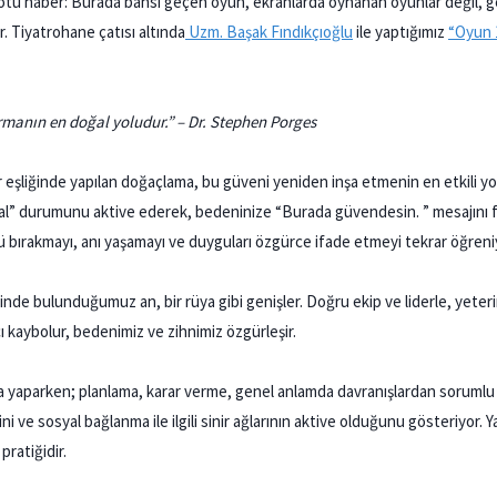
tü haber: Burada bahsi geçen oyun, ekranlarda oynanan oyunlar değil, g
. Tiyatrohane çatısı altında
Uzm. Başak Fındıkçıoğlu
ile yaptığımız
“Oyun 
manın en doğal yoludur.” – Dr. Stephen Porges
der eşliğinde yapılan doğaçlama, bu güveni yeniden inşa etmenin en etkili yo
agal” durumunu aktive ederek, bedeninize “Burada güvendesin. ” mesajını f
bırakmayı, anı yaşamayı ve duyguları özgürce ifade etmeyi tekrar öğreni
nde bulunduğumuz an, bir rüya gibi genişler. Doğru ekip ve liderle, yeter
cı kaybolur, bedenimiz ve zihnimiz özgürleşir.
a yaparken; planlama, karar verme, genel anlamda davranışlardan sorumlu
i ve sosyal bağlanma ile ilgili sinir ağlarının aktive olduğunu gösteriyor. 
pratiğidir.