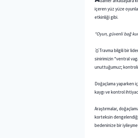
🎮Gamer arkadaşlara kö
içeren yüz yüze oyunlar
etkinliği gibi.
“Oyun, güvenli bağ kur
🥇Travma bilgili bir li
sinirimizin “ventral v
unuttuğumuz; kontrolü 
Doğaçlama yaparken içi
kaygı ve kontrol ihtiya
Araştırmalar, doğaçlam
korteksin dengelendiğin
bedeninize bir iyileşme 