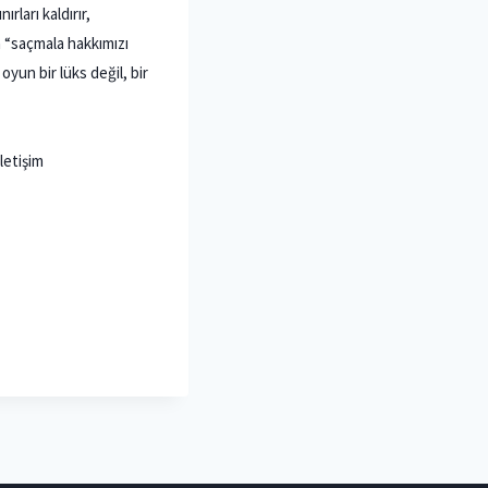
rları kaldırır,
in “saçmala hakkımızı
yun bir lüks değil, bir
letişim