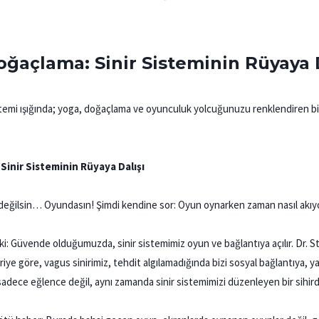
ğaçlama: Sinir Sisteminin Rüyaya D
stemi ışığında; yoga, doğaçlama ve oyunculuk yolcuğunuzu renklendiren bir
inir Sisteminin Rüyaya Dalışı
 değilsin… Oyundasın! Şimdi kendine sor: Oyun oynarken zaman nasıl akıy
 ki: Güvende olduğumuzda, sinir sistemimiz oyun ve bağlantıya açılır. Dr.
ye göre, vagus sinirimiz, tehdit algılamadığında bizi sosyal bağlantıya, ya
 sadece eğlence değil, aynı zamanda sinir sistemimizi düzenleyen bir sihirdi