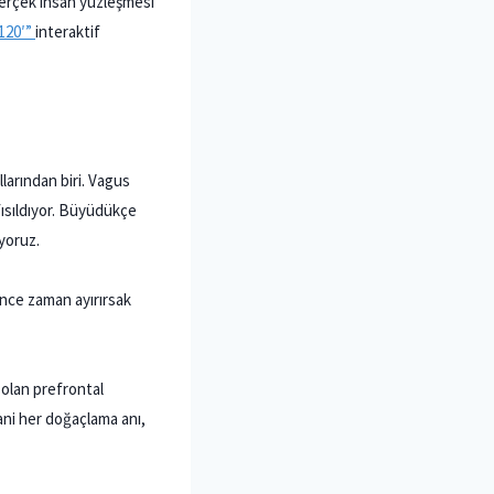
erçek insan yüzleşmesi
120′”
interaktif
llarından biri. Vagus
ısıldıyor. Büyüdükçe
yoruz.
ince zaman ayırırsak
 olan prefrontal
Yani her doğaçlama anı,