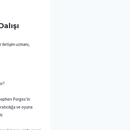
alışı
 iletişim uzmanı,
or?
 Stephen Porges’in
ratıcılığa ve oyuna
r.