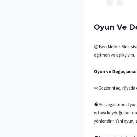
Oyun Ve Do
🙃Ben Melike. Sinir si
eğitmen ve eşlikçiyim.
Oyun ve Doğaçlama: S
👀Gözlerini aç, rüyada
🧠Polivagal teori diyor
ortaya koyduğu bu teori
yönlendirir. Yani oyun,