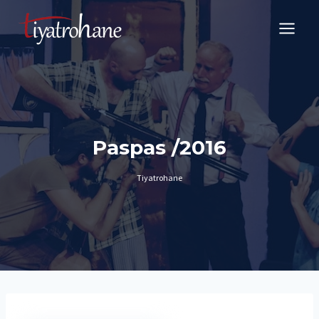
Skip
to
content
Paspas /2016
Tiyatrohane