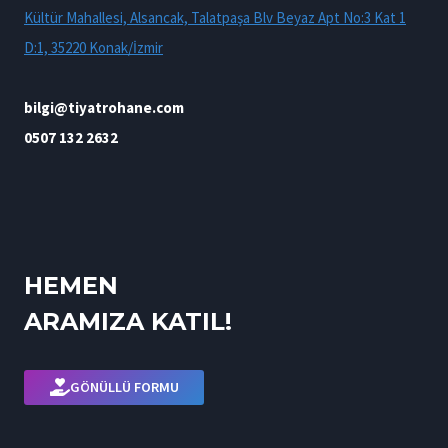
Kültür Mahallesi, Alsancak, Talatpaşa Blv Beyaz Apt No:3 Kat 1
D:1, 35220 Konak/İzmir
bilgi@tiyatrohane.com
0507 132 2632
HEMEN
ARAMIZA KATIL!
GÖNÜLLÜ FORMU