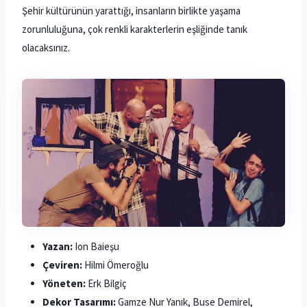
Şehir kültürünün yarattığı, insanların birlikte yaşama
zorunluluğuna, çok renkli karakterlerin eşliğinde tanık
olacaksınız.
Yazan:
Ion Baieşu
Çeviren:
Hilmi Ömeroğlu
Yöneten:
Erk Bilgiç
Dekor Tasarımı:
Gamze Nur Yanık, Buse Demirel,