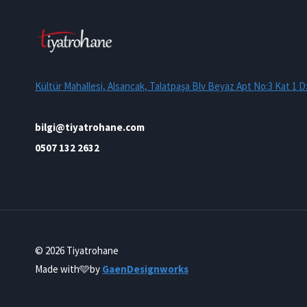
Kültür Mahallesi, Alsancak, Talatpaşa Blv Beyaz Apt No:3 Kat 1 D
bilgi@tiyatrohane.com
0507 132 2632
© 2026 Tiyatrohane
Made with
🩵by
GaenDesignworks