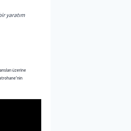
bir yaratım
ansları üzerine
yatrohane’nin