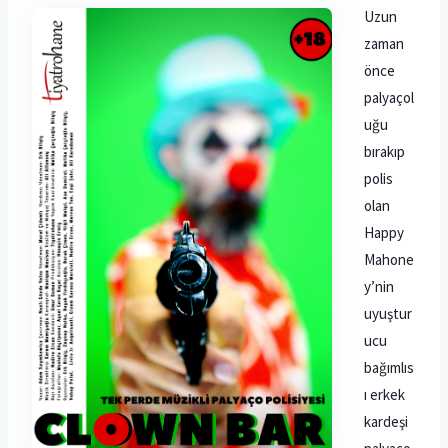
Uzun
zaman
önce
palyaçol
uğu
bırakıp
polis
olan
Happy
Mahone
y’nin
uyuştur
ucu
bağımlıs
ı erkek
kardeşi