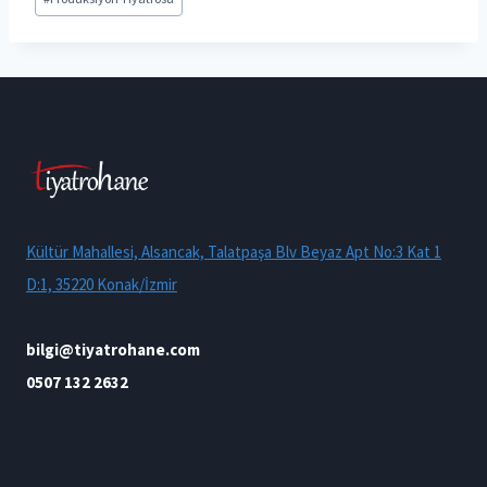
Tags:
Kültür Mahallesi, Alsancak, Talatpaşa Blv Beyaz Apt No:3 Kat 1
D:1, 35220 Konak/İzmir
bilgi@tiyatrohane.com
0507 132 2632