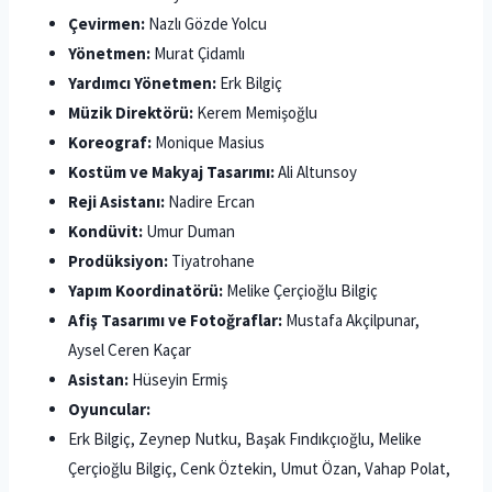
Çevirmen:
Nazlı Gözde Yolcu
Yönetmen:
Murat Çidamlı
Yardımcı Yönetmen:
Erk Bilgiç
Müzik Direktörü:
Kerem Memişoğlu
Koreograf:
Monique Masius
Kostüm ve Makyaj Tasarımı:
Ali Altunsoy
Reji Asistanı:
Nadire Ercan
Kondüvit:
Umur Duman
Prodüksiyon:
Tiyatrohane
Yapım Koordinatörü:
Melike Çerçioğlu Bilgiç
Afiş Tasarımı ve Fotoğraflar:
Mustafa Akçilpunar,
Aysel Ceren Kaçar
Asistan:
Hüseyin Ermiş
Oyuncular:
Erk Bilgiç, Zeynep Nutku, Başak Fındıkçıoğlu, Melike
Çerçioğlu Bilgiç, Cenk Öztekin, Umut Özan, Vahap Polat,