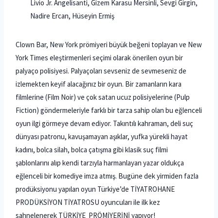
Livio Jr. Angelisanti, Gizem Karasu Mersinli, Sevgi Girgin,
Nadire Ercan, Hüseyin Ermiş
Clown Bar, New York prömiyeri büyük beğeni toplayan ve New
York Times eleştirmenleri seçimi olarak önerilen oyun bir
palyaço polisiyesi. Palyaçoları sevseniz de sevmeseniz de
izlemekten keyif alacağınız bir oyun. Bir zamanların kara
filmlerine (Film Noir) ve çok satan ucuz polisiyelerine (Pulp
Fiction) göndermeleriyle farklı bir tarza sahip olan bu eğlenceli
oyun ilgi görmeye devam ediyor. Takıntılı kahraman, deli suç
dünyası patronu, kavuşamayan aşıklar, yufka yürekli hayat
kadını, bolca silah, bolca çatışma gibi klasik suç filmi
şablonlarını alıp kendi tarzıyla harmanlayan yazar oldukça
eğlenceli bir komediye imza atmış. Bugüne dek yirmiden fazla
prodüksiyonu yapılan oyun Türkiye’de TİYATROHANE
PRODÜKSİYON TİYATROSU oyuncuları ile ilk kez
sahnelenerek TÜRKİYE PRÖMİYERİNİ yapıyor!