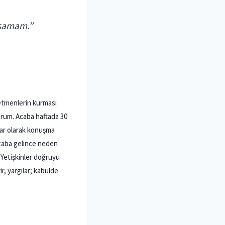
uşamam.”
retmenlerin kurması
orum. Acaba haftada 30
lar olarak konuşma
itaba gelince neden
Yetişkinler doğruyu
rir, yargılar; kabulde