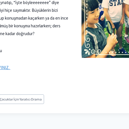
oynatıp, “İşte böyleeeeeeee” diye
yi hiçe saymaktır. Büyüklerin bizi
kup konuşmadan kaçarken ya da en ince
müş bir konuşma hazırlarken; ders
ne kadar doğrudur?
lu
YINIZ.
Çocuklar İçin Yaratıcı Drama