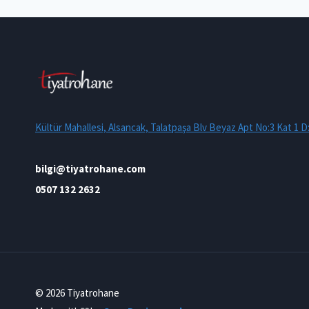
Kültür Mahallesi, Alsancak, Talatpaşa Blv Beyaz Apt No:3 Kat 1 D
bilgi@tiyatrohane.com
0507 132 2632
© 2026 Tiyatrohane