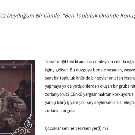
Kez Duyduğum Bir Cümle: “Ben Topluluk Önünde Kon
Tuhaf değil tabi ki ama bu cümleyi en çok da öğ
ilginç geliyor. Bu duyguyu ben de yaşadım, yaşıy
saat bir topluluk önünde bir şeyler anlatan insan
yapmaya ya da yetişkinlerden oluşan bir gruba h
zorlanıyoruz? Çünkü yargılanmaktan korkuyoruz. 
yanlışı bilir(?); yanlış bir şey söylerseniz sizi eleşti
zorlanır, sorgular.
Çocuklar sen ne verirsen yer(!) mi?