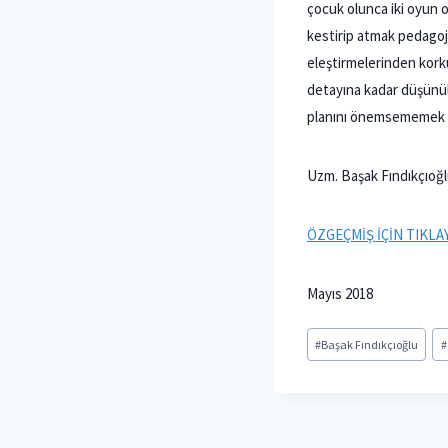
çocuk olunca iki oyun 
kestirip atmak pedagoji
eleştirmelerinden kor
detayına kadar düşünül
planını önemsememek 
Uzm. Başak Fındıkçıoğ
ÖZGEÇMİŞ İÇİN TIKLA
Mayıs 2018
Post
#
Başak Fındıkçıoğlu
#
Tags: