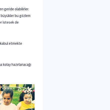
n geride olabilirler.
ma büyükler bu gözlem
er istesek de
i kabul etmekte
ha kolay hazırlanacağı