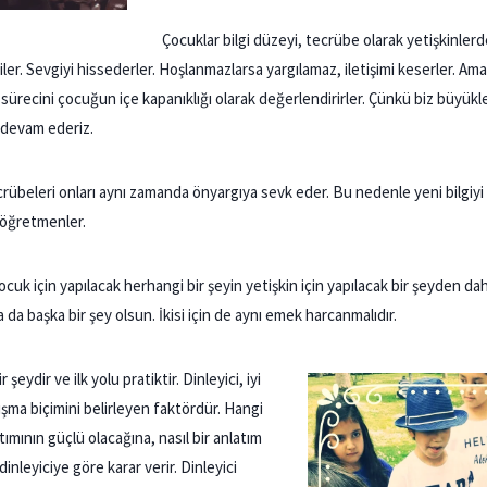
Çocuklar bilgi düzeyi, tecrübe olarak yetişkinlerde
er. Sevgiyi hissederler. Hoşlanmazlarsa yargılamaz, iletişimi keserler. A
ik sürecini çocuğun içe kapanıklığı olarak değerlendirirler. Çünkü biz büyükl
 devam ederiz.
tecrübeleri onları aynı zamanda önyargıya sevk eder. Bu nedenle yeni bilgiy
e öğretmenler.
 çocuk için yapılacak herhangi bir şeyin yetişkin için yapılacak bir şeyden da
 da başka bir şey olsun. İkisi için de aynı emek harcanmalıdır.
r şeydir ve ilk yolu pratiktir. Dinleyici, iyi
şma biçimini belirleyen faktördür. Hangi
tımının güçlü olacağına, nasıl bir anlatım
inleyiciye göre karar verir. Dinleyici